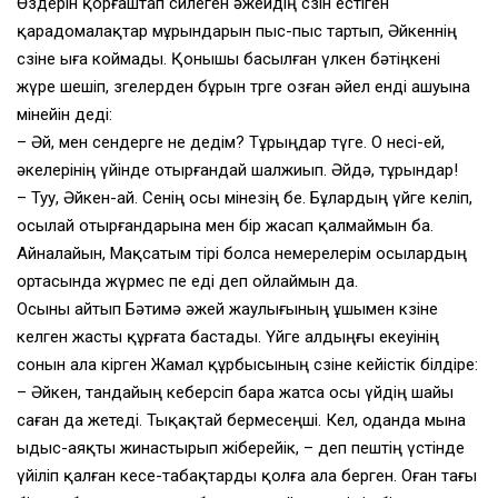
Өздерін қорғаштап сөйлеген әжейдің сөзін естіген
қарадомалақтар мұрындарын пыс-пыс тартып, Әйкеннің
сөзіне ыға коймады. Қонышы басылған үлкен бәтіңкені
жүре шешіп, өзгелерден бұрын төрге озған әйел енді ашуына
мінейін деді:
– Әй, мен сендерге не дедім? Тұрыңдар түге. О несі-ей,
әкелерінің үйінде отырғандай шалжиып. Әйдә, тұрындар!
– Туу, Әйкен-ай. Сенің осы мінезің бе. Бұлардың үйге келіп,
осылай отырғандарына мен бір жасап қалмаймын ба.
Айналайын, Мақсатым тірі болса немерелерім осылардың
ортасында жүрмес пе еді деп ойлаймын да.
Осыны айтып Бәтимә әжей жаулығының ұшымен көзіне
келген жасты құрғата бастады. Үйге алдыңғы екеуінің
сонын ала кірген Жамал құрбысының сөзіне кейістік білдіре:
– Әйкен, тандайың кеберсіп бара жатса осы үйдің шайы
саған да жетеді. Тықақтай бермесеңші. Кел, оданда мына
ыдыс-аяқты жинастырып жіберейік, – деп пештің үстінде
үйіліп қалған кесе-табақтарды қолға ала берген. Оған тағы