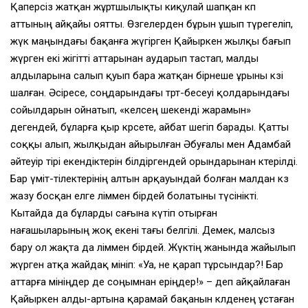
Қаперсіз жатқан жұртшылықты киқулай шапқан көп
аттының айқайы оятты. Өзгелерден бұрын ұшып түрегеліп,
жүк маңындағы бақанға жүгірген Қайыркен жылқы бағып
жүрген екі жігітті аттарынан аударып тастап, малды
алдыларына салып қуып бара жатқан бірнеше ұрыны көзі
шалған. Әсіресе, соңдарындағы төрт-бесеуі қолдарындағы
сойылдарын ойнатып, «келсең шекенді жарамын»
дегендей, бұларға қыр көрсете, айбат шегіп барады. Қатты
соққы алып, жылқыдан айырылған Әбуғалы мен Адамбай
әйтеуір тірі екендіктерін білдіргендей орындарынан көтерілді.
Бар үміт-тілектерінің алтын арқауындай болған малдан көз
жазу босқан елге өліммен бірдей болатыны түсінікті.
Кытайда да бұларды сағына күтіп отырған
нағашыларының жоқ екені тағы белгілі. Демек, малсыз
бару ол жақта да өліммен бірдей. Жүктің жанында жайылып
жүрген атқа жайдақ мініп: «Уа, не қарап тұрсындар?! Бар
аттарға мініңдер де соңымнан еріңдер!» – деп айқайлаған
Қайыркен алды-артына қарамай бақанын көлденең ұстаған