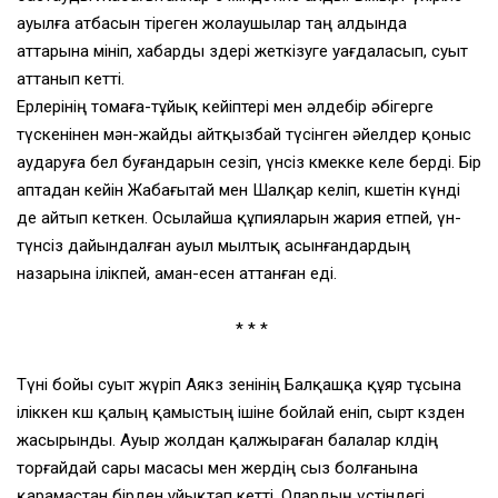
ауылға атбасын тіреген жолаушылар таң алдында
аттарына мініп, хабарды өздері жеткізуге уағдаласып, суыт
аттанып кетті.
Ерлерінің томаға-тұйық кейіптері мен әлдебір әбігерге
түскенінен мән-жайды айтқызбай түсінген әйелдер қоныс
аударуға бел буғандарын сезіп, үнсіз көмекке келе берді. Бір
аптадан кейін Жабағытай мен Шалқар келіп, көшетін күнді
де айтып кеткен. Осылайша құпияларын жария етпей, үн-
түнсіз дайындалған ауыл мылтық асынғандардың
назарына ілікпей, аман-есен аттанған еді.
* * *
Түні бойы суыт жүріп Аякөз өзенінің Балқашқа құяр тұсына
іліккен көш қалың қамыстың ішіне бойлай еніп, сырт көзден
жасырынды. Ауыр жолдан қалжыраған балалар көлдің
торғайдай сары масасы мен жердің сыз болғанына
қарамастан бірден ұйықтап кетті. Олардың үстіндегі