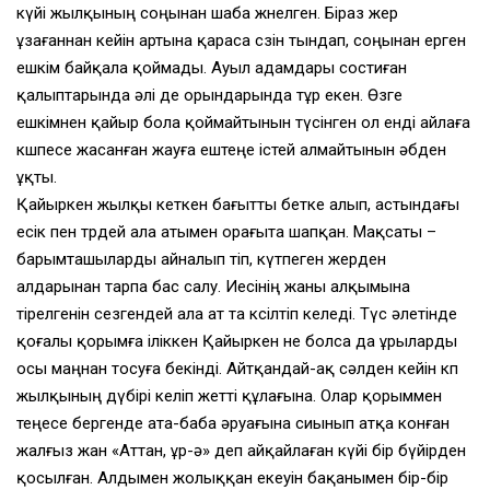
күйі жылқының соңынан шаба жөнелген. Біраз жер
ұзағаннан кейін артына қараса сөзін тындап, соңынан ерген
ешкім байқала қоймады. Ауыл адамдары состиған
қалыптарында әлі де орындарында тұр екен. Өзге
ешкімнен қайыр бола қоймайтынын түсінген ол енді айлаға
көшпесе жасанған жауға ештеңе істей алмайтынын әбден
ұқты.
Қайыркен жылқы кеткен бағытты бетке алып, астындағы
есік пен төрдей ала атымен орағыта шапқан. Мақсаты –
барымташыларды айналып өтіп, күтпеген жерден
алдарынан тарпа бас салу. Иесінің жаны алқымына
тірелгенін сезгендей ала ат та көсілтіп келеді. Түс әлетінде
қоғалы қорымға іліккен Қайыркен не болса да ұрыларды
осы маңнан тосуға бекінді. Айтқандай-ақ сәлден кейін көп
жылқының дүбірі келіп жетті құлағына. Олар қорыммен
теңесе бергенде ата-баба әруағына сиынып атқа конған
жалғыз жан «Аттан, ұр-ә» деп айқайлаған күйі бір бүйірден
қосылған. Алдымен жолыққан екеуін бақанымен бір-бір