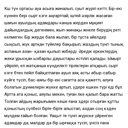
Көш түн ортасы ауа асыға жиналып, суыт жүріп кетті. Бір-екі
күннен бері сырт көзге аңғартпай, іштей әзірлік жасаған
шағын ауылдың адамдары канша жерден мұқият
дайындалдық дегенімен, жып-жинақы жөнеле берудің реті
келмеген. Бір жерде бала жылап, бір тұста әйелдер
сыңсып, жүк артқан түйелер бақырып, жаздың түнгі тынық
аспанын азан- қазан қылып жіберді. Әредік еркектердің
жеки ұрысқан ызбарлы дауыстары естіліп қалады. Ымырт
үйіріліп, ел жатқанша күнделікті тірліктерін атқарып, сырт
көзге бөтен пейіл байқатпаған ауыл аяқ асты абыр-сабыр
күйге түсіп, бас-аяғы бір-екі сағатта аса қажетті, алуға
болатын дүниелерін жүкке артып, үдере көшкен түрі еді бұл.
Артта ата қоныс, аяулы мекен, туған өлке қалып бара жатты.
Толған айдың жарығымен кеше ғана өздері отырған құтты
қоныстың сүлбесі бірте-бірте алыстап, аздан соң көзден
мүлдем ғайып болған. Уақыт өте түнгі жүріске үйренген
адамдар да, малдар да бір ырғаққа түсіп, үнсіз ғана