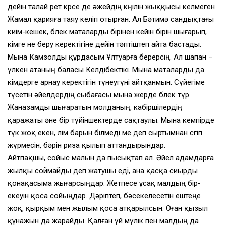
дейін талай рет көрсе де әжейдің көңілін жыққысы келмеген
Жамал қарияға таяу келіп отырған. Ал Бәтимә сандықтағы
киім-кешек, бөлек маталарды бірінен кейін бірін шығарып,
кімге не беру керектігіне дейін тәптіштеп айта бастады.
Мына Камзолды құрдасым Ұлтуарға берерсің. Ал шапан –
үлкен атаның баласы Келдібектікі. Мына маталарды да
кімдерге арнау керектігін түнеугүні айтқанмын. Сүйегіме
түсетін әйелдердің сыбағасы мына жерде бөлек түр.
Жаназамды шығаратын молданың, кабіршілердің
қаражаты әне бір түйіншектерде сақтаулы. Мына кемпірде
түк жоқ екен, өлім барын білмеді ме деп сыртымнан сөгіп
жүрмесін, бәрін риза қылып аттандырындар.
Айтпақшы, сойыс малын да пысықтап ал. Әйел адамдарға
жылқы соймайды деп жатушы еді, ана қасқа сиырды
қонақасыма жығарсыңдар. Жетпесе ұсақ малдың бір-
екеуін қоса сойыңдар. Дәріптеп, бәсекелесетін ештеңе
жоқ, қырқым мен жылым қоса атқарылсын. Оған қызыл
құнажын да жарайды. Қалған үй мүлік пен малдың да