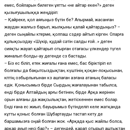
емес, бойларын билеген ұятты «не айтар екен?» деген
қызығушылыққа жеңдіріп:
– Қайреке, қол аяғыңыз бүтін бе? Апырмай, жасанған
жаудан жалғыз барып, жылқыны қалай қайтардыңыз? –
деген сыңайлы көтерме, қолпаш сөздер айтып кірген. Оларға
құлықсыздау «Шүкір, құдай сәтін салды ғой…» деген
сияқты жауап қайтарып отырған отағасы үлкендер түгел
жиналып болды-ау дегенде сөз бастады.
– Біз ес біліп, етек жиғалы ғана емес, бас біріктіріп ел
болғалы да бақытсыздықтан, күштінің қоқан-лоқысынан,
көптің озбырлығынан көз ашпаған азғана атаның баласы
едік. Қонысымыз бірде Сырдың жағалауынан табылса,
енді бірде Алтайдың арғы бетінен, бірде Арқа жерінен
орын алғаны да жақсылықтан, жетіскеннен емес болар.
Енді ғана ес жиып, бауырымыз бүтінделіп келе жатқанда
кұтты қоныс болған Шұбартауды тастап кету де
баршамызға оңай болған жок. «Арқада қыс жайлы болса,
арқар ауып несі бар?» – дегендей, қарап отырып аштықтан