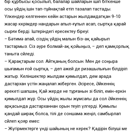
бір құрбысы қосылып, балалар шайларын ішіп біткенше
осы үйдің ішін тап-тұйнақтай етіп тазалап тастады.
Үлкендер келгеннен кейін астарын жылдамдатқан 9-10
жасар көкөрімдер нандарын апыл-ғұпыл асап, сыртқа қарай
сырғи берді. Іштеріндегі ересектеу біреуі:
– Бәтимә апай, сіздің үйдің малын біз-ақ қайырып
тастармыз. Сіз әуре болмай-ақ қойыңыз, – деп қамқорлық
таныта сөйледі.
– Қарақтарым сол. Айтқаның болсын. Мен де соңыра
шығамын ғой сыртқа, – деп әжей де ризашылығын білдіріп
жатыр. Келіншектер жылдам қимылдап, дем арада
дастархан үстін жаңалап жіберген. Әсіресе, Әйкеннің
әрекеті шапшаң. Қай жерде не тұрғанын өзі біліп, емін-еркін
қимылдап жүр. Осы үйдің жылы жұмсағы да сол Әйкеннің
арқасында дастарханнан орын теуіп үлгерді. Қимылы
қандай ширақ болса, тілі де соншама жеңіл, самбырлап
сөйлеп қояр емес:
– Жүгірмектерге үнді шайының не керек? Қадірін білуші ме