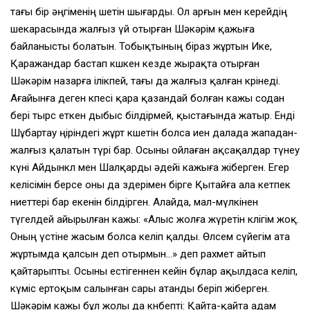
тағы бір әңгіменің шетін шығарды. Ол арғын мен керейдің
шекарасында жалғыз үй отырған Шәкәрім қажыға
байланысты болатын. Тобықтының біраз жұртын Ике,
Қаражандар бастап көшкен кезде жырақта отырған
Шәкәрім назарға ілікпей, тағы да жалғыз қалған көрінеді.
Ағайынға деген өкпесі қара қазандай болған кажы содан
бері тырс еткен дыбыс білдірмей, қыстағында жатыр. Енді
Шұбартау өңіріндегі жұрт көшетін болса иен далада жападан-
жалғыз қалатын түрі бар. Осыны ойлаған ақсақалдар түнеу
күні Айдынкөл мен Шалқарды әдейі кажыға жіберген. Егер
келісімін берсе оны да өздерімен бірге Қытайға ала кетпек
ниеттері бар екенін білдірген. Алайда, мал-мүлкінен
түгелдей айырылған кажы: «Алыс жолға жүретін көлігім жоқ.
Оның үстіне жасым болса келіп қалды. Өлсем сүйегім ата
жұртымда қалсын деп отырмын…» деп рахмет айтып
қайтарыпты. Осыны естігеннен кейін бұлар ақылдаса келіп,
күміс ертоқым салынған сары атанды беріп жіберген.
Шәкәрім кажы бұл жолы да көнбепті: Қайта-қайта адам