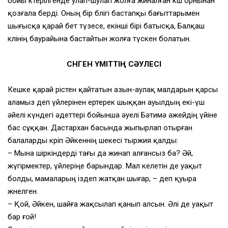
бойы көтерілгенде улап-шулап жолға жиналған көш орнынан
қозғала берді. Оның бір бөлігі бастапқы бағыттарымен
шығысқа қарай бет түзесе, екінші бірі батысқа, Балқаш
көлінің баурайына бастайтын жолға түскен болатын.
СӨНГЕН ҮМІТТІҢ СӘУЛЕСІ
Кешке қарай өрістен қайтатын азын-аулақ малдарын қарсы
аламыз деп үйлерінен ертерек шыққан ауылдың екі-үш
әйелі күндегі әдеттері бойынша әуелі Бәтимә әжейдің үйіне
бас сұққан. Дастархан басында жыпырлап отырған
балаларды көріп Әйкеннің шекесі тыржия қалды:
– Мына шіркіндерді тағы да жинап алғансыз ба? Әй,
жүгірмектер, үйлеріңе барындар. Мал келетін де уақыт
болды, мамаларың іздеп жатқан шығар, – деп қуыра
жөнелген.
– Қой, Әйкен, шайға жақсылап қанып алсын. Әлі де уақыт
бар ғой!