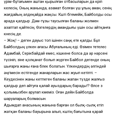
үрім-бұтағымен аштан қырылған отбасыларын да көріп
келесің. Оның жанында, азамат болған үш ұлың аман, сенің
жағдайың әлдеқайда жақсы. Көшті бөгемейік, Байболды осы
арада қалдыр. Дәм-тұзы таусылған баланы жолмен
азаптап қайтесің. Өзгелердің амандығы үшін осы айтқанға
көнесің де.
– Жоқ! – деген дауыс топ ішінен саңқ ете қалды. Бұл
Байболдың үлкен ағасы Абуғалының еді. Өзімен тетелес
Адамбай, Серікбайдай емес, кішкене болса да әр нәрсені
түсініп, өзіне қолқанат болып жүрген Байбол дегенде оның
шығарға жаны ғана бөлек болатын. Үлкендердің әлгіндей
әңгімесін естігенде жанарларын жас жуып кетіпті. –
Кеудесінен жаны кетпеген баланы жапан түзде жалғыз
қалдыр деп айтуға қалай ауыздарың барады!? Өлсе өз
қолымызбен арулап көмеміз. Оған дейін Байболда
шаруаларың болмасын.
Адымдап анасының жанына барған ол былқ-сылқ етіп
жатқан баланы бауырына алып, көштің бағытына қарай