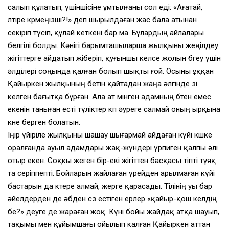
салып құлатып, үшіншісіне ұмтылғаны сол еді: «Ағатай,
өлтіре көрмеңізші?!» деп шырылдаған жас бала атынан
секіріп түсіп, құлай кеткені бар ма. Бұлардың айлалары
белгілі болды. Кәнігі барымташыларша жылқыны жеңілдеу
жігіттерге айдатып жіберіп, қуғыншы келсе жолын бөгеу үшін
әлділері соңында қалған болып шықты ғой. Осыны ұққан
Қайыркен жылқының бетін қайтадан жаңа әлгінде өзі
келген бағытқа бұрған. Ала ат мінген адамның бөтен емес
екенін таныған есті түліктер көп әуреге салмай оның ырқына
көне берген болатын.
Іңір үйіріле жылқыны шашау шығармай айдаған күйі көшке
оралғанда ауыл адамдары жақ-жүндері үрпиген қалпы әлі
отыр екен. Соқкы жеген бір-екі жігіттен басқасы тіпті тұяқ
та серіппепті. Бойларын жайлаған үрейден арылмаған күйі
бастарын да көтере алмай, жерге қарасады. Тілінің уы бар
әйелдерден де әбден сөз естіген ерлер «қайыр-қош келдің
бе?» деуге де жараған жоқ. Күні бойы жайдақ атқа шауып,
тақымы мен құйымшағы ойылып калған Қайыркен аттан