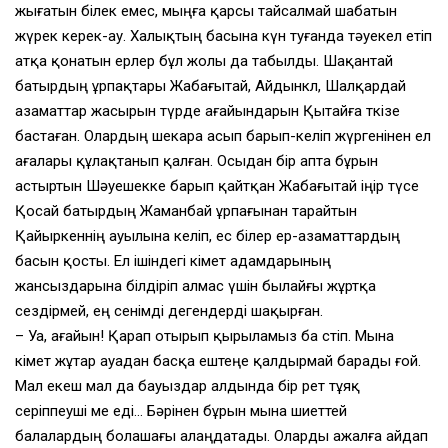
жығатын білек емес, мыңға қарсы тайсалмай шабатын
жүрек керек-ау. Халықтың басына күн туғанда тәуекел етіп
атқа қонатын ерлер бұл жолы да табылды. Шақантай
батырдың ұрпақтары Жабағытай, Айдынкөл, Шалқардай
азаматтар жасырын түрде ағайындарын Қытайға өткізе
бастаған. Олардың шекара асып барып-келіп жүргенінен ел
ағалары құлақтанып қалған. Осыдан бір апта бұрын
астыртын Шәуешекке барып қайтқан Жабағытай іңір түсе
Қосай батырдың Жаманбай ұрпағынан тарайтын
Қайыркеннің ауылына келіп, ес білер ер-азаматтардың
басын қосты. Ел ішіндегі өкімет адамдарының
жансыздарына білдіріп алмас үшін былайғы жұртқа
сездірмей, ең сенімді дегендерді шақырған.
– Уа, ағайын! Қарап отырып қырыламыз ба өстіп. Мына
өкімет жұтар ауадан басқа ештеңе қалдырмай барады ғой.
Мал екеш мал да бауыздар алдында бір рет тұяқ
серіппеуші ме еді… Бәрінен бұрын мына шиеттей
балалардың болашағы алаңдатады. Оларды ажалға айдап