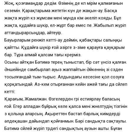
Жоқ, қозғамаңдар дедім. Өзімнің де көп өмірім қалмағанын
сеземін. Қарақтарыма жететін күн де жақын-ау. Басқа
жақта жүріп көз жұмсам мені мұнда кім әкеліп кояды. Бұл
жақта, құдайға шүкір, ел-жұрт бар емес пе. Жабылып жүріп
аттандырарсыңдар, әйтеуір.
Бауырларым ренжіп кетті-ау деймін, қабақтары салыңқы
қайтты. Құдайға шүкір ғой әзірге өз-өзіме қарауға қауқарым
бар. Тұра алмай қалсам тағы көрерміз.
Осыны айтқан Бәтимә терең тыныстап, бір сәт үнсіз қалған.
Әншейінде самбырлап ауыз жаппайтын Әйкеннің өзі сөзден
тосылғандай тым-тырыс. Алдындағы кесесіне қол созуға
қорқатындай. Аз-кем отырғаннан кейін әжей тағы да сөйлеп
кетті:
Қарағым, Жамалжан. Өзгелерден гөрі естиярлау баласың
ғой. Егер алладан бұйрық келе қалса мені жөнелтудің тізгінін
өз қолыңа аларсың. Ақыреттен бастап барлық киімдерді
әлдеқашан дайындап қойғанмын. Бәрі сандықта сақтаулы.
Бәтимә сөйлей жүріп төрдегі сандықтың аузын ашты. Бұған