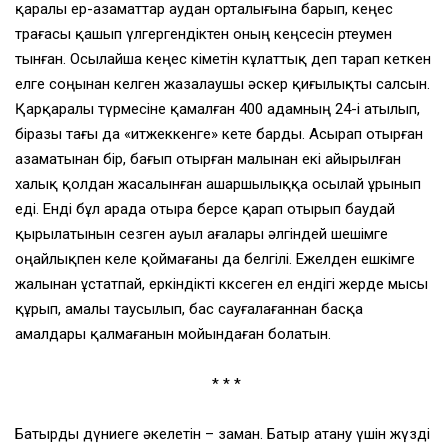
қаралы ер-азаматтар аудан орталығына барып, кеңес
төрағасы қашып үлгергендіктен оның кеңсесін өртеумен
тынған. Осылайша кеңес өкіметін кұлаттық деп тарап кеткен
елге соңынан келген жазалаушы әскер қиғылықты салсын.
Қарқаралы түрмесіне қамалған 400 адамның 24-і атылып,
біразы тағы да «итжеккенге» кете барды. Асырап отырған
азаматынан бір, бағып отырған малынан екі айырылған
халық қолдан жасалынған ашаршылыққа осылай ұрынып
еді. Енді бұл арада отыра берсе қарап отырып баудай
қырылатынын сезген ауыл ағалары әлгіндей шешімге
оңайлықпен келе қоймағаны да белгілі. Ежелден ешкімге
жалынан ұстатпай, еркіндікті көксеген ел ендігі жерде мысы
құрып, амалы таусылып, бас сауғалағаннан басқа
амалдары қалмағанын мойындаған болатын.
* * *
Батырды дүниеге әкелетін – заман. Батыр атану үшін жүзді