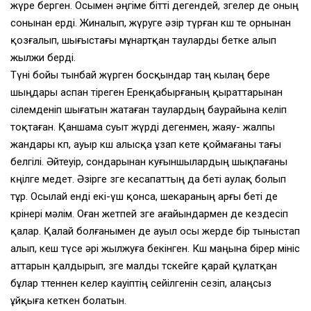
жүре берген. Осымен әңгіме бітті дегендей, өзгелер де оның
сонынан ерді. Жиналып, жүруге әзір түрған көш те орнынан
қозғалып, шығыстағы мұнартқан тауларды бетке алып
жылжи берді.
Түні бойы тынбай жүрген босқындар таң кылаң бере
шыңдары аспан тіреген Еренқабырғаның қыраттарынан
сілемденіп шығатын жатаған таулардың баурайына келіп
тоқтаған. Қаншама суыт жүрді дегенмен, жаяу- жалпы
жандары көп, ауыр көш алысқа ұзап кете қоймағаны тағы
белгілі. Әйтеуір, сондарынан куғыншылардың шықпағаны
көңілге медет. Әзірге өзге кесапаттың да беті аулақ болып
тұр. Осылай енді екі-үш қонса, шекараның арғы беті де
көрінері мәлім. Оған жетпей өзге ағайындармен де кездесіп
қалар. Қалай болғанымен де ауыл осы жерде бір тыныстап
алып, кеш түсе әрі жылжуға бекінген. Көш маңына бірер мініс
аттарын қалдырып, өзге малды төскейге қарай құлатқан
бұлар төтеннен келер кауіптің сейілгенін сезіп, алаңсыз
ұйқыға кеткен болатын.