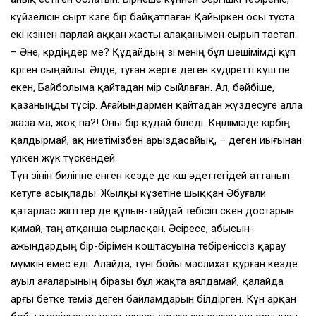
күйзелісін сырт көзге бір байқатпаған Қайыркен осы тұста
екі көзінен парлай аққан жасты алақанымен сырып тастап:
– Әне, көрдіңдер ме? Құдайдың өзі менің бұл шешімімді құп
көрген сыңайлы. Әлде, туған жерге деген кұдіретті күш пе
екен, Байболыма қайтадан өмір сыйлаған. Ал, бәйбіше,
қазаныңды түсір. Ағайындармен қайтадан жүздесуге алла
жаза ма, жоқ па?! Оны бір құдай біледі. Көңілімізде кірбің
қалдырмай, ақ ниетімізбен арыздасайық, – деген иығынан
үлкен жүк түскендей.
Түн өзінін билігіне енген кезде де көш әдеттегідей аттанып
кетуге асықпады. Жылқы күзетіне шыққан Әбуғали
қатарлас жігіттер де құлын-тайдай тебісіп өскен достарын
қимай, таң атқанша сырласқан. Әсіресе, абысын-
ажындардың бір-бірімен коштасуына тебіреніссіз қарау
мүмкін емес еді. Алайда, түні бойы мәслихат құрған кезде
ауыл ағаларының біразы бұл жақта аялдамай, қалайда
арғы бетке өтеміз деген байламдарын білдірген. Күн арқан