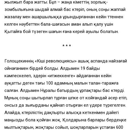
жылжып бара жатты. Бұл – жаңа өкіметтің зорлық-
зомбылығына шыдай алмай бас көтеріп, оның соңы жаппай
жазалау мен ашаршылыққа ұрындырғаннан кейін төтеннен
келген нәубеттен бала-шағасын аман алып қалу үшін
Қытайға бой түзеген шағын ғана керей ауылы болатын.
* * *
Голощекиннің «Кіші революциясы» ашық аспанда найзағай
ойнағанмен бірдей болды. Алдымен 19 байды
кәмпескелеп, өздерін «итжеккенге» айдағаннан кейін
ауқатты деген тағы 100 адамның малын талан-таражға
салған. Алдымен Нұралы батырдың ұрпақтары бас көтерді.
Мұның соңы шытырлап тұрған шөпке от койғандай әсер етіп,
онсыз да зығырданы қайнап отырған ел үдере түрегелген.
Алайда, көтерілістің дақпырты алысқа кеткенімен дәйегі
маңызды бола қойған жоқ. Қолдарына барлары бердеңке
мылтықтарын, жоқтары сойыл, шоқпарларын ұстаған 600