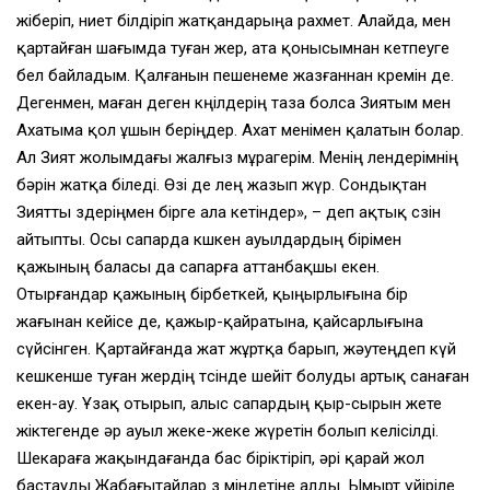
жіберіп, ниет білдіріп жатқандарыңа рахмет. Алайда, мен
қартайған шағымда туған жер, ата қонысымнан кетпеуге
бел байладым. Қалғанын пешенеме жазғаннан көремін де.
Дегенмен, маған деген көңілдерің таза болса Зиятым мен
Ахатыма қол ұшын беріңдер. Ахат менімен қалатын болар.
Ал Зият жолымдағы жалғыз мұрагерім. Менің өлендерімнің
бәрін жатқа біледі. Өзі де өлең жазып жүр. Сондықтан
Зиятты өздеріңмен бірге ала кетіндер», – деп ақтық сөзін
айтыпты. Осы сапарда көшкен ауылдардың бірімен
қажының баласы да сапарға аттанбақшы екен.
Отырғандар қажының бірбеткей, қыңырлығына бір
жағынан кейісе де, қажыр-қайратына, қайсарлығына
сүйсінген. Қартайғанда жат жұртқа барып, жәутеңдеп күй
кешкенше туған жердің төсінде шейіт болуды артық санаған
екен-ау. Ұзақ отырып, алыс сапардың қыр-сырын жете
жіктегенде әр ауыл жеке-жеке жүретін болып келісілді.
Шекараға жақындағанда бас біріктіріп, әрі қарай жол
бастауды Жабағытайлар өз міндетіне алды. Ымырт үйіріле