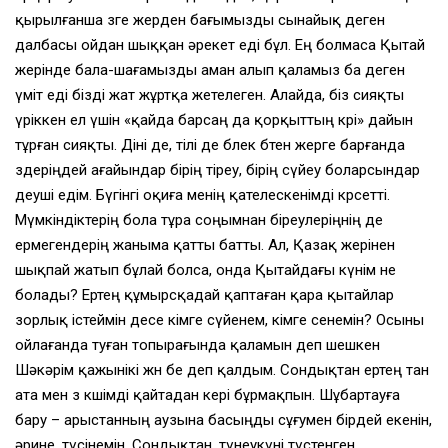
қырылғанша өзге жерден бағымызды сынайық деген
далбасы ойдан шыққан әрекет еді бұл. Ең болмаса Қытай
жерінде бала-шағамызды аман алып қаламыз ба деген
үміт еді бізді жат жұртқа жетелеген. Алайда, біз сияқты
үріккен ел үшін «қайда барсаң да қорқыттың көрі» дайын
тұрған сияқты. Діні де, тілі де бөлек бөтен жерге барғанда
өздеріңдей ағайындар бірің тіреу, бірің сүйеу боларсындар
деуші едім. Бүгінгі оқиға менің қателескенімді көрсетті.
Мүмкіндіктерің бола тұра соңымнан біреулеріңнің де
ермегендерің жаныма қатты батты. Ал, Қазақ жерінен
шықпай жатып бұлай болса, онда Қытайдағы күнім не
болады? Ертең құмырсқадай қаптаған қара қытайлар
зорлық істеймін десе кімге сүйенем, кімге сенемін? Осыны
ойлағанда туған топырағында қаламын деп шешкен
Шәкәрім қажынікі жөн бе деп қалдым. Сондықтан ертең тан
ата мен өз көшімді қайтадан кері бұрмақпын. Шұбартауға
бару – арыстанның аузына басыңды сұғумен бірдей екенін,
әрине, түсінемін. Сондықтан, түнеукүні түстенген