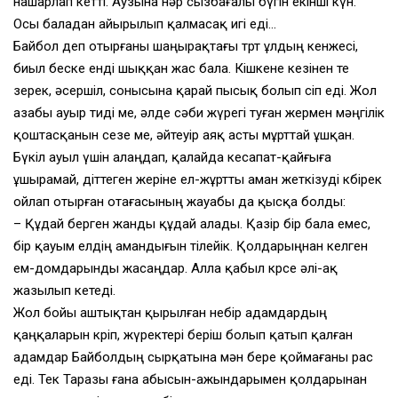
нашарлап кетті. Аузына нәр сызбағалы бүгін екінші күн.
Осы баладан айырылып қалмасақ игі еді…
Байбол деп отырғаны шаңырақтағы төрт ұлдың кенжесі,
биыл беске енді шыққан жас бала. Кішкене кезінен өте
зерек, әсершіл, сонысына қарай пысық болып өсіп еді. Жол
азабы ауыр тиді ме, әлде сәби жүрегі туған жермен мәңгілік
қоштасқанын сезе ме, әйтеуір аяқ асты мұрттай ұшқан.
Бүкіл ауыл үшін алаңдап, қалайда кесапат-қайғыға
ұшырамай, діттеген жеріне ел-жұртты аман жеткізуді көбірек
ойлап отырған отағасының жауабы да қысқа болды:
– Құдай берген жанды құдай алады. Қазір бір бала емес,
бір қауым елдің амандығын тілейік. Қолдарыңнан келген
ем-домдарынды жасаңдар. Алла қабыл көрсе әлі-ақ
жазылып кетеді.
Жол бойы аштықтан қырылған небір адамдардың
қаңқаларын көріп, жүректері беріш болып қатып қалған
адамдар Байболдың сырқатына мән бере қоймағаны рас
еді. Тек Таразы ғана абысын-ажындарымен қолдарынан