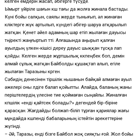
келген емдерін жасап, әбігерге түсуде.
Ымырт үйіріле шағын көш тағы да жолға жинала бастады.
Күні бойы салқын, саялы жерде тынығып, әл жинаған
көліктерге жүк артылып, күндегі әбігер шаруа атқарылып
жатқан. Қенет әйел адамның шар етіп жылаған дауысы
төңіректі жаңғыртып өтті. Алғашында аңырып қалған
ауылдың үлкен-кішісі дереу дауыс шыққан тұсқа лап
қойды. Келген жерде жұртшылық көкпеңбек боп, демін
алмай сұлық жатқан Байболды құшақтап алып, егіле
жылаған Таразыны көрген.
Сәбидің денесінен тіршілік нышанын байқай алмаған ауыл
әжелері оны өлдіге балап қойыпты. Алайда, баланың жаны
періштелердің үлесіне тие қоймаған сыңайлы. Жиналған
көпшілік «енді қайтсек болады?» дегендей бір-біріне
қарасқан. Жағдайды болжап-біліп тұрған қариялар жағы
мұндайда көшпенді бабаларының істейтін әрекеттеріне
жүгінді.
– Әй, Таразы, енді бізге Байбол жоқ сияқты ғой. Жол бойы