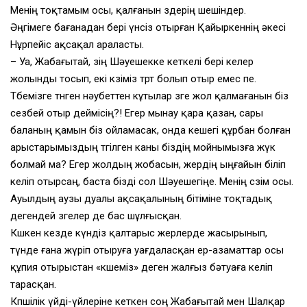
Менің тоқтамым осы, қалғанын өздерің шешіндер.
Әңгімеге бағанадан бері үнсіз отырған Қайыркеннің әкесі
Нұрпейіс ақсақал араласты.
– Уа, Жабағытай, өзің Шәуешекке кеткелі бері келер
жолынды тосып, екі көзіміз төрт болып отыр емес пе.
Төбемізге төнген нәубеттен кұтылар өзге жол қалмағанын біз
сезбей отыр деймісің?! Егер мынау қара қазан, сары
баланың қамын біз ойламасак, онда кешегі құрбан болған
арыстарымыздың төгілген каны біздің мойнымызға жүк
болмай ма? Егер жолдың жобасын, жердің ыңғайын біліп
келіп отырсаң, баста бізді сол Шәуешегіңе. Менің сөзім осы.
Ауылдың аузы дуалы ақсақалының бітіміне тоқтадық
дегендей өзгелер де бас шұлғысқан.
Көшкен кезде күндіз қалтарыс жерлерде жасырынып,
түнде ғана жүріп отыруға уағдаласқан ер-азаматтар осы
құпия отырыстан «көшеміз» деген жалғыз бәтуаға келіп
тарасқан.
Көпшілік үйді-үйлеріне кеткен соң Жабағытай мен Шалқар