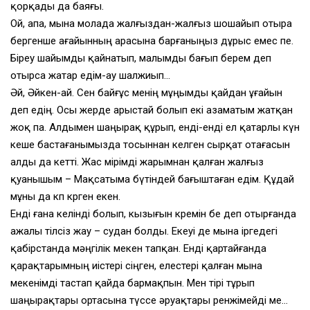
қорқады да баяғы.
Ой, апа, мына молада жалғыздан-жалғыз шошайып отыра
бергенше ағайынның арасына барғаныңыз дұрыс емес пе.
Біреу шайымды қайнатып, малымды бағып берем деп
отырса жатар едім-ау шалжиып…
Әй, Әйкен-ай. Сен байғұс менің мұңымды қайдан ұғайын
деп едің. Осы жерде арыстай болып екі азаматым жатқан
жоқ па. Алдымен шаңырақ құрып, енді-енді ел қатарлы күн
кеше бастағанымызда тосыннан келген сырқат отағасын
алды да кетті. Жас өмірімді жарымнан қалған жалғыз
қуанышым – Мақсатыма бүтіндей бағыштаған едім. Құдай
мұны да көп көрген екен.
Енді ғана келінді болып, кызығын көремін бе деп отырғанда
ажалы тілсіз жау – судан болды. Екеуі де мына іргедегі
қабірстанда мәңгілік мекен тапқан. Енді қартайғанда
қарақтарымның иістері сіңген, елестері қалған мына
мекенімді тастап қайда бармақпын. Мен тірі тұрып
шаңырақтары ортасына түссе әруақтары ренжімейді ме…