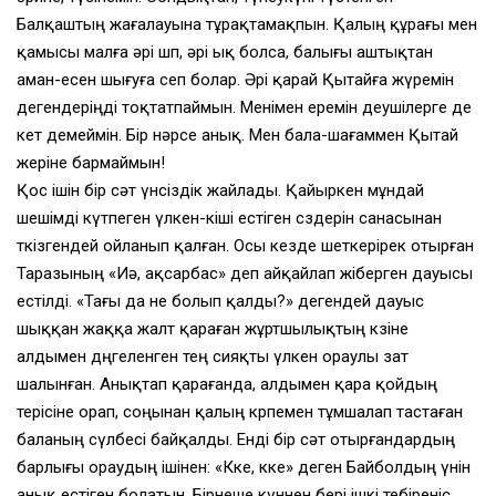
Балқаштың жағалауына тұрақтамақпын. Қалың құрағы мен
қамысы малға әрі шөп, әрі ық болса, балығы аштықтан
аман-есен шығуға сеп болар. Әрі қарай Қытайға жүремін
дегендеріңді тоқтатпаймын. Менімен еремін деушілерге де
кет демеймін. Бір нәрсе анық. Мен бала-шағаммен Қытай
жеріне бармаймын!
Қос ішін бір сәт үнсіздік жайлады. Қайыркен мұндай
шешімді күтпеген үлкен-кіші естіген сөздерін санасынан
өткізгендей ойланып қалған. Осы кезде шеткерірек отырған
Таразының «Иә, ақсарбас» деп айқайлап жіберген дауысы
естілді. «Тағы да не болып қалды?» дегендей дауыс
шыққан жаққа жалт қараған жұртшылықтың көзіне
алдымен дөңгеленген тең сияқты үлкен ораулы зат
шалынған. Анықтап қарағанда, алдымен қара қойдың
терісіне орап, соңынан қалың көрпемен тұмшалап тастаған
баланың сүлбесі байқалды. Енді бір сәт отырғандардың
барлығы ораудың ішінен: «Көке, көке» деген Байболдың үнін
анық естіген болатын. Бірнеше күннен бері ішкі тебіреніс,