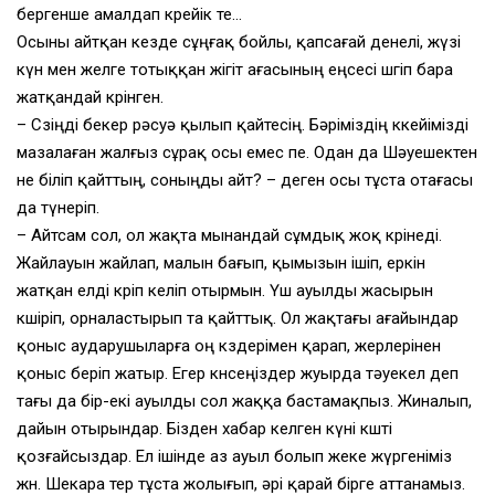
бергенше амалдап көрейік те…
Осыны айтқан кезде сұңғақ бойлы, қапсағай денелі, жүзі
күн мен желге тотыққан жігіт ағасының еңсесі шөгіп бара
жатқандай көрінген.
– Сөзіңді бекер рәсуә қылып қайтесің. Бәріміздің көкейімізді
мазалаған жалғыз сұрақ осы емес пе. Одан да Шәуешектен
не біліп қайттың, соныңды айт? – деген осы тұста отағасы
да түнеріп.
– Айтсам сол, ол жақта мынандай сұмдық жоқ көрінеді.
Жайлауын жайлап, малын бағып, қымызын ішіп, еркін
жатқан елді көріп келіп отырмын. Үш ауылды жасырын
көшіріп, орналастырып та қайттық. Ол жақтағы ағайындар
қоныс аударушыларға оң көздерімен қарап, жерлерінен
қоныс беріп жатыр. Егер көнсеңіздер жуырда тәуекел деп
тағы да бір-екі ауылды сол жаққа бастамақпыз. Жиналып,
дайын отырындар. Бізден хабар келген күні көшті
қозғайсыздар. Ел ішінде аз ауыл болып жеке жүргеніміз
жөн. Шекара өтер тұста жолығып, әрі қарай бірге аттанамыз.