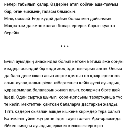
иелері табылып қалар. Өздеріңе атап қойған аша-тұяғым
бар, оған ешкімнің таласы блмасын.
Міне, осылай. Енді кұдай дайын болса мен дайынмын.
Мақсатым да күтіп калған болар, ертерек барып куанта
берейін.
* * *
Бүкіл ауылдың анасындай болып кеткен Бәтимә әже соңғы
кездері осындай бір елде жоқ әдет шығарып алған. Онсыз
да бала десе ішкен асын жерге қоятын ол қазір ертенгілік
азын-аулақ малын өріске жібергеннен кейін әуелі ауылдың
қарадомалақ балаларын жинап алып, солармен бірге шай
ішеді. Одан сыртқа шығып, қора-қопсыны тазартқанша түс
те келіп, мектептен қайтқан балаларға дастархан жаяды.
Тіпті, көздерін сығалай ашқан кішкене көкөрімдер тұра салып
Бәтимәнің үйіне жүгіретін әдет тауып алған. Ара-арасында
Әйкен сияқты ауылдың еріккен келіншектері кіріп-