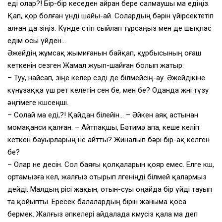
еді олар?! Бір-бір кеседен айран бере салмаушы ма едіңіз.
Қап, қор болған үнді шайы-ай. Солардың бәрін үйірсектетіп
алған да өзіңіз. Күнде өстіп сыйлап тұрсаңыз мен де шықпас
едім осы үйден…
Әжейдің жұмсақ жымиғанын байқап, құрбысының оғаш
кеткенін сезген Жамал жуып-шайған болып жатыр:
– Туу, найсап, өзіңе келер сөзді де білмейсің-ау. Әжейдікіне
күнұзаққа үш рет келетін сен бе, мен бе? Оданда жөні түзу
әңгімеге көшсеңші.
– Солай ма еді,?! Қайдан білейін… – Әйкен аяқ астынан
момақанси қалған. – Айтпақшы, Бәтимә апа, кеше келіп
кеткен бауырларың не айтты? Жиналып бәрі бір-ақ келген
бе?
– Олар не десін. Сол баяғы қолқаларын қояр емес. Елге көш,
ортамызға кел, жалғыз отырып өлгеніңді білмей қалармыз
дейді. Малдың өрісі жақын, отын-суы оңайда бір үйді тауып
та қойыпты. Ересек балалардың бірін жаныма қоса
бермек. Жалғыз әпкелері айдалада көмусіз қала ма деп