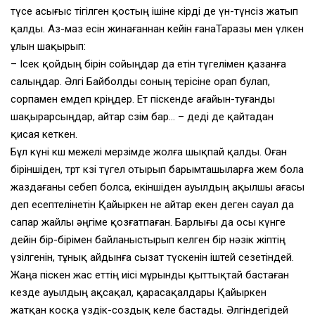
түсе асығыс тігілген қостың ішіне кірді де үн-түнсіз жатып
қалды. Аз-маз есін жинағаннан кейін ғанаТаразы мен үлкен
ұлын шақырып:
– Ісек қойдың бірін сойыңдар да етін түгелімен қазанға
салыңдар. Әлгі Байболды соның терісіне орап булап,
сорпамен емдеп көріңдер. Ет піскенде ағайын-туғанды
шақырарсыңдар, айтар сөзім бар… – деді де қайтадан
қисая кеткен.
Бұл күні көш межелі мерзімде жолға шықпай қалды. Оған
біріншіден, төрт көзі түгел отырып барымташыларға жем бола
жаздағаны себеп болса, екіншіден ауылдың ақылшы ағасы
деп есептелінетін Қайыркен не айтар екен деген сауал да
сапар жайлы әңгіме қозғатпаған. Барлығы да осы күнге
дейін бір-бірімен байланыстырып келген бір нәзік жіптің
үзілгенін, тұнық айдынға сызат түскенін іштей сезетіндей.
Жаңа піскен жас еттің иісі мұрынды қыттықтай бастаған
кезде ауылдың ақсақал, қарасақалдары Қайыркен
жатқан косқа үздік-создық келе бастады. Әлгіндегідей