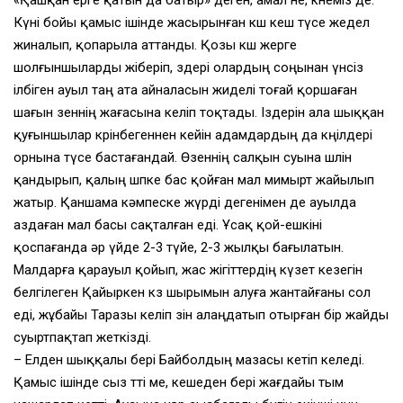
Күні бойы қамыс ішінде жасырынған көш кеш түсе жедел
жиналып, қопарыла аттанды. Қозы көш жерге
шолғыншыларды жіберіп, өздері олардың соңынан үнсіз
ілбіген ауыл таң ата айналасын жиделі тоғай қоршаған
шағын өзеннің жағасына келіп тоқтады. Іздерін ала шыққан
қуғыншылар көрінбегеннен кейін адамдардың да көңілдері
орнына түсе бастағандай. Өзеннің салқын суына шөлін
қандырып, қалың шөпке бас қойған мал мимырт жайылып
жатыр. Қаншама кәмпеске жүрді дегенімен де ауылда
аздаған мал басы сақталған еді. Ұсақ қой-ешкіні
қоспағанда әр үйде 2-3 түйе, 2-3 жылқы бағылатын.
Малдарға қарауыл қойып, жас жігіттердің күзет кезегін
белгілеген Қайыркен көз шырымын алуға жантайғаны сол
еді, жұбайы Таразы келіп өзін алаңдатып отырған бір жайды
суыртпақтап жеткізді.
– Елден шыққалы бері Байболдың мазасы кетіп келеді.
Қамыс ішінде сыз өтті ме, кешеден бері жағдайы тым