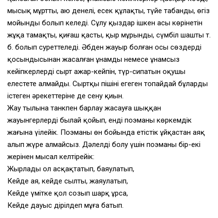
мысық мұртты, аю денелі, есек құлақты, түйе табанды, өгіз
мойынды болып келеді. Сұлу қыздар ішкен асы көрінетін
жұқа тамақты, қиғаш қасты, қыр мұрынды, сүмбіл шашты т.
б. болып суреттеледі. Әбден жауыр болған осы сөздердің
қосындысынан жасалған ұнамды немесе ұнамсыз
кейіпкерлердің сырт ажар-кейпін, түр-сипатын оқушы
елестете алмайды. Сыртқы пішіні егеген топайдай бұлардың
істеген әрекеттеріне де сену қиын.
Жау тылына танкпен барлау жасауға шыққан
жауынгерлерді былай қойып, енді поэманың көркемдік
жағына үңілейік. Поэманың өн бойында етістік ұйқастан аяқ
алып жүре алмайсыз. Дәлелді болу үшін поэманың бір-екі
жерінен мысал келтірейік:
Жырлады ол асқақтатып, баяулатып,
Кейде аяң, кейде сылтың, жаяулатып,
Кейде үмітке қол созып шарқ ұрса,
Кейде дауыс дірілдеп мұңға батып.