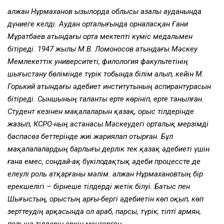
Қалжан Нұрмаханов Қызылорда облысы Қазалы ауданында
дүниеге келді. Аудан орталығында орналасқан Ғани
Мұратбаев атындағы орта мектеп­ті күміс медальмен
бітіреді. 1947 жылы М.В. Ломоносов атындағы Мәскеу
Мемле­кеттік университеті, филология факультетінің
шығыстану бөлімінде түрік тобында білім алып, кейін М.
Горький атындағы әдебиет институтының аспирантурасын
бітіреді. Сыншының таланты ерте көрініп, ерте танылған.
Студент кезінен мақалаларын қазақ, орыс тілдерінде
жазып, КСРО-ның астанасы Мәскеудегі орталық мерзімді
баспасөз беттерінде жиі жариялап отырған. Бұл
мақалалалардың барлығы дерлік тек қазақ әдебиеті үшін
ғана емес, сондай-ақ бүкілодақтық әдеби процессте де
елеулі роль атқарғаны мәлім. Қалжан Нұрмахановтың бір
ерекшелігі – бірнеше тілдерді жетiк білуі. Батыс пен
Шығыстың, орыстың арғы-бергі әдебиетін көп оқып, көп
зерттеудің арқасында ол араб, парсы, түрік, тіптi армян,