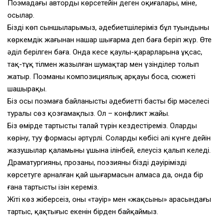
Поэмадағы автордың көрсетейін деген оқиғалары, міне,
осылар.
Біздің көп сыншыларымыз, әдебиетшілеріміз бұл туындыны
көркемдік жағынан нашар шығарма деп баға беріп жүр. Өте
әділ берілген баға. Онда кеңсе қаулы-қарарларына ұқсас,
тақ-тұқ тілмен жазылған шумақтар мен үзінділер толып
жатыр. Поэманың композициялық арқауы босаң, сюжеті
шашыраңқы.
Біз осы поэмаға байланысты әдебиеттің басты бір мәселесі
туралы сөз қозғамақпыз. Ол – конфликт жайы.
Біз өмірде тартыстың талай түрін кездестіреміз. Олардың
көріну, туу формасы әртүрлі. Солардың көбісі әлі күнге дейін
жазушылар қаламының ұшына ілінбей, елеусіз қалып келеді.
Драматургияның, прозаның, поэзияның біздің дәуірімізді
көрсетуге арналған қай шығармасын алмасаң да, онда бір
ғана тартыстың ізін кереміз.
Жіті көз жіберсеңіз, оның «тәуір» мен «жақсының» арасындағы
тартыс, қақтығыс екенін бірден байқаймыз.