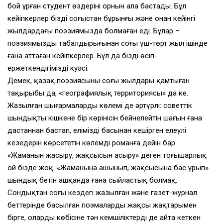
бой ұрған студент өздерінің орнын ала бастады. Бұл
кейіпкерлер біздің соғыстан бұрынғы және онан кейінгі
жылдардағы поэзиямызда болмаған еді. Бұлар –
поэзиямыздың табалдырығынан соңғы үш-төрт жыл ішінде
ғана аттаған кейіпкерлер. Бұл да біздің өсіп-
ержеткендігіміздің куәсі.
Демек, қазақ поэзиясының соңғы жылдары қамтыған
тақырыбы да, «географиялық территориясы» да кең.
Жазылған шығармалардың көлемі де әртүрлі: советтік
шындықтың кішкене бір көрінісін бейнелейтін шағын ғана
дастаннан бастап, еліміздің басынан кешірген елеулі
кезеңдерін көрсететін көлемді романға дейін бар.
«Жаманын жасыру, жақсысын асыру» деген тоғышарлық
ой бізде жоқ. «Жаманына ашынып, жақсысына бас ұрып»
шындық бетін ашқанда ғана сыйластық болмақ.
Сондықтан соңғы кездегі жазылған және газет-журнал
беттерінде басылған поэмалардың жақсы жақтарымен
бірге, олардың көбісіне тән кемшіліктерді де айта кеткен