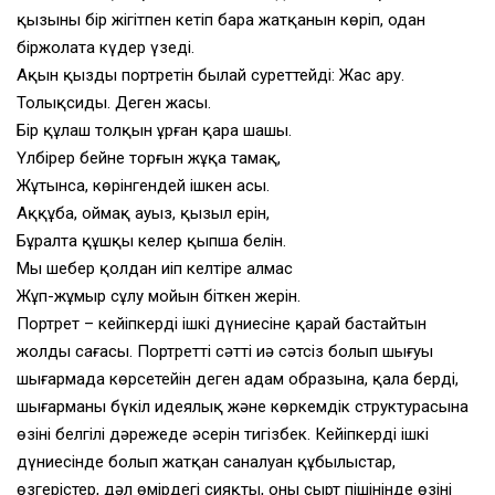
қызының бір жігітпен кетіп бара жатқанын көріп, одан
біржолата күдер үзеді.
Ақын қыздың портретін былай суреттейді: Жас ару.
Толықсиды. Деген жасы.
Бір құлаш толқын ұрған қара шашы.
Үлбірер бейне торғын жұқа тамақ,
Жұтынса, көрінгендей ішкен асы.
Аққұба, оймақ ауыз, қызыл ерін,
Бұралта құшқың келер қыпша белін.
Мың шебер қолдан иіп келтіре алмас
Жұп-жұмыр сұлу мойын біткен жерін.
Портрет – кейіпкердің ішкі дүниесіне қарай бастайтын
жолдың сағасы. Портреттің сәтті иә сәтсіз болып шығуы
шығармада көрсетейін деген адам образына, қала берді,
шығарманың бүкіл идеялық және көркемдік структурасына
өзінің белгілі дәрежеде әсерін тигізбек. Кейіпкердің ішкі
дүниесінде болып жатқан саналуан құбылыстар,
өзгерістер, дәл өмірдегі сияқты, оның сырт пішінінде өзінің