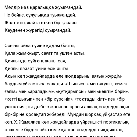
Мөлдір көз қаралыққа жуылғандай,
Не бейне, сұлулыққа туылғандай.
Жалт етіп, жайтаң еткен бір қарасы
Кеудеңнен жүрегіңді суырғандай.
Осыны ойлап үйіне қадам басты;
Қала жым-жырт, сағат та үштен асты.
Қиялында сүйгені, жаны сая,
Қиялы ләззәт үйіне есік ашты.
Ақын көп жағдайларда өлең жолдарының аяғын жүрдім-
бардым ұйқастыра салады. «Шынысы» мен «күші», «емен
ғалім» мен «араладым», «құтқарыпсың» мен «кештім бәрін»,
«кетті шығып» пен «бір күрсініп», «тоқтады кілт» пен «бір
үңіліп» сияқты дыбыс жағынан арасы алшақ сөздерді ақын
бір-біріне қосақтап жібереді. Мұндай шорқақ ұйқастар өте
кеп. X. Жұмалиев көп жағдайларда үйреншікті поэтикалық
өлшемге бірден ойға келе қалған сөздерді тыққыштап,