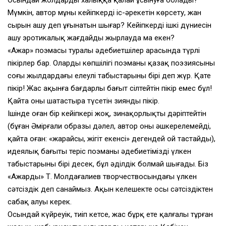
Осындай жолдарды халыққа қалай ұсынуға болады?
Мүмкін, автор мұны кейіпкердің іс-әрекетін көрсету, жан
сырын ашу деп ұғынатын шығар? Кейіпкердің ішкі дүниесін
ашу эротикалық жағдайды жырлауда ма екен?
«Ажар» поэмасы туралы әдебиетшілер арасында түрлі
пікірлер бар. Олардың көпшілігі поэманы қазақ поэзиясының
соңғы жылдардағы елеулі табыстарының бірі деп жүр. Қате
пікір! Жас ақынға бағдарлы бағыт сілтейтін пікір емес бұл!
Қайта оны шатастыра түсетін зиянды пікір.
Ішінде оңған бір кейіпкері жоқ, зинақорлықты дәріптейтін
(бұған Әмірғали образы дәлел, автор оны әшкерелемейді,
қайта оған: «жарайсың, жігіт екенсің» дегендей ой тастайды),
идеялық бағыты теріс поэманы әдебиетіміздің үлкен
табыстарының бірі десек, бұл әділдік болмай шығады. Біз
«Ажарды» Т. Молдағалиев творчествосындағы үлкен
сәтсіздік деп санаймыз. Ақын келешекте осы сәтсіздіктен
сабақ алуы керек.
Осындай күйреуік, тиіп кетсең, жас бұрқ ете қалғалы тұрған