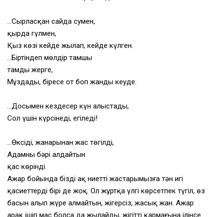
…Сырласқан сайда сумен,
қырда гүлмен,
Қыз көзі кейде жылап, кейде күлген.
…Біртіндеп мөлдір тамшы
тамды жерге,
Мұздады, біресе от боп жанды кеуде.
…Досымен кездесер күн алыстады,
Сол үшін күрсінеді, егіледі!
…Өксіді, жанарынан жас төгілді,
Адамның бәрі алдайтын
қас көрінді.
Ажар бойында біздің ақ ниетті жастарымызға тән игі
қасиеттердің бірі де жоқ. Ол жұртқа үлгі көрсетпек түгіл, өз
басын алып жүре алмайтын, жігерсіз, жасық жан. Ажар
арақ ішіп мас болса да жылайды, жігіттің қармағына ілінсе