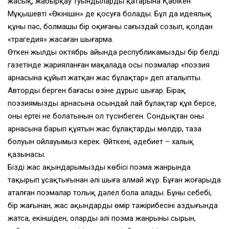
жасық, жабырқау туындылардың қатарына Қабікен
Мұқышевтің «Өкінішін» де қосуға болады. Бұл да идеялық
құны пәс, болмашы бір оқиғаны сағыздай созып, қолдан
«трагедия» жасаған шығарма.
Өткен жылдың октябрь айында республикамыздың бір белді
газетінде жарияланған мақалада осы поэмалар «поэзия
арнасына құйып жатқан жас бұлақтар» деп аталыпты.
Автордың берген бағасы өзіне дұрыс шығар. Бірақ
поэзиямыздың арнасына осындай лай бұлақтар құя берсе,
оның ертеңі не болатынын ол түсінбеген. Сондықтан оның
арнасына барып құятын жас бұлақтардың мөлдір, таза
болуын ойлауымыз керек. Өйткені, әдебиет – халық
қазынасы.
Біздің жас ақындарымыздың көбісі поэма жанрында
тақырып ұсақтығынан әлі шыға алмай жүр. Бұған жоғарыда
аталған поэмалар толық дәлел бола алады. Бұның себебі,
бір жағынан, жас ақындардың өмір тәжірибесінің аздығында
жатса, екіншіден, олардың әлі поэма жанрының сырын,