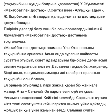
(тақырыбының құнды болуына қарамастан) X. Жұмалиевтің
«Махаббат пен достық», С.Сейтқазиннің «Алғашқы адым»,
Ж. Өмірбековтың «Батырдың қалыңдығы» атты дастандарын
қосуға болады.
Пікіріміз дәлелді болу үшін біз осы поэмалардың ішінен X.
Жұмалиевтің «Махаббат пен достық» дастанына
тоқталамыз.
«Махаббат пен достық» поэмасы Ұлы Отан соғысы
тақырыбына арналған. Ақын онда сұрапыл шайқасты
суреттей отырып, совет адамдарының бір-біріне деген асыл
сезімін жырлағысы келген. Дастанның тақырыбы жақсы-ақ.
Біздің ақын, жазушыларымыздың әлі талай рет оралатын
тақырыбы осы болмақ.
Ел орнына отырғанда, парк жаққа қарай бір жан келе
жатыр. Аты – Сағынай. Ол паркте өзінің сүйген қызы
Нинамен кездеспекші. Кейінгісі келмейді. Сарсылып күткен
жігіт түнгі сағат үштен кейін парктен шығып, үйіне қайтады,
жолшыбай қыз үйінің жанынан өтеді. Сағынай сүйген