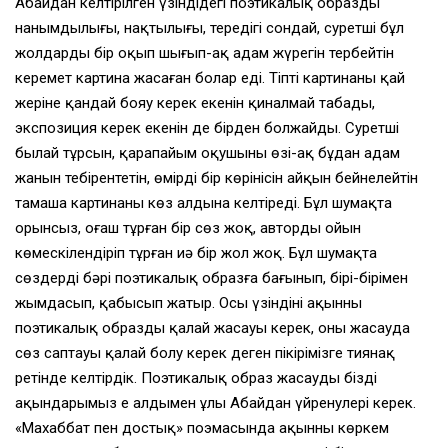
Абайдан келтірілген үзіндідегі поэтикалық образдың
нанымдылығы, нақтылығы, тереңдігі сондай, суретші бұл
жолдарды бір оқып шығып-ақ адам жүрегін тербейтін
керемет картина жасаған болар еді. Тіпті картинаның қай
жеріне қандай бояу керек екенін қиналмай табады,
экспозиция керек екенін де бірден болжайды. Суретші
былай тұрсын, қарапайым оқушының өзі-ақ бұдан адам
жанын тебірентетін, өмірдің бір көрінісін айқын бейнелейтін
тамаша картинаны көз алдына келтіреді. Бұл шумақта
орынсыз, оғаш тұрған бір сөз жоқ, автордың ойын
көмескілендіріп тұрған иә бір жол жоқ. Бұл шумақта
сөздердің бәрі поэтикалық образға бағынып, бірі-бірімен
жымдасып, қабысып жатыр. Осы үзіндіні ақынның
поэтикалық образды қалай жасауы керек, оны жасауда
сөз саптауы қалай болу керек деген пікірімізге тиянақ
ретінде келтірдік. Поэтикалық образ жасауды біздің
ақындарымыз ең алдымен ұлы Абайдан үйренулері керек.
«Махаббат пен достық» поэмасында ақынның көркем