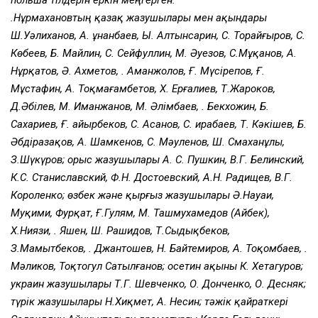
польша тiлдерін еркін меңгерген.
Қ.Нұрмахановтың қазақ жазушылары мен ақындары
Ш.Уәлиханов, А. Құнанбаев, Ы. Алтынсарин, С. Торайғыров, С.
Көбеев, Б. Майлин, С. Сейфуллин, М. Әуезов, С.Мұқанов, А.
Нұрқатов, Ә. Ахметов, Қ. Аманжолов, Ғ. Мүсірепов, Ғ.
Мұстафин, А. Тоқмағамбетов, Х. Ерғалиев, Т.Жароков,
Д.Әбілев, М. Иманжанов, М. Әлімбаев, Қ. Бекхожин, Б.
Сахариев, Ғ. Қайырбеков, С. Асанов, С. Қирабаев, Т. Кәкішев, Б.
Әбдіразақов, А. Шамкенов, С. Мәуленов, Ш. Смаханұлы,
З.Шүкүров; орыс жазушылары А. С. Пушкин, В.Г. Белинский,
К.С. Станиславский, Ф.Н. Достоевский, А.Н. Радищев, В.Г.
Короленко; өзбек және қырғыз жазушылары Ә.Науаи,
Муқими, Фурқат, Ғ.Гулям, М. Ташмухамедов (Айбек),
Х.Ниязи, Қ. Яшен, Ш. Рашидов, Т.Сыдықбеков,
З.Мамытбеков, Қ. Джантошев, Н. Байтемиров, А. Тоқомбаев, Қ.
Мәликов, Тоқтогул Сатылғанов; осетин ақыны К. Хетагуров;
украин жазушылары Т.Г. Шевченко, О. Донченко, О. Десняк;
түрік жазушылары Н.Хиқмет, А. Несин; тәжік қайраткері