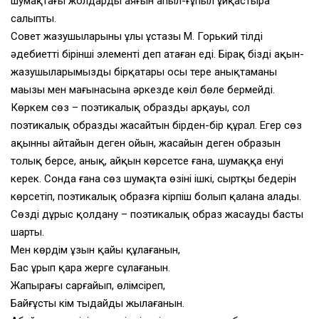
шумақтағы жолдардың аяғын апыл-ғұпыл ұйқастыра
салыпты.
Совет жазушыларының ұлы ұстазы М. Горький тілді
әдебиеттің бірінші элементі деп атаған еді. Бірақ біздің ақын-
жазушыларымыздың бірқатары осы терең анықтаманың
маңызы мен мағынасына әркезде көңіл бөле бермейді.
Көркем сөз – поэтикалық образдың арқауы, сол
поэтикалық образды жасайтын бірден-бір құрал. Егер сөз
ақынның айтайын деген ойын, жасайын деген образын
толық берсе, анық, айқын көрсетсе ғана, шумаққа енуі
керек. Сонда ғана сөз шумақта өзінің ішкі, сыртқы бедерін
көрсетіп, поэтикалық образға кірпіш болып қалана алады.
Сөзді дұрыс қолдану – поэтикалық образ жасаудың басты
шарты.
Мен көрдім ұзын қайың құлағанын,
Бас ұрып қара жерге сұлағанын.
Жапырағы сарғайып, өлімсіреп,
Байғұстың кім тыңдайды жылағанын.