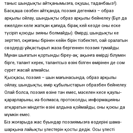
таныс шын­дықты айтқанымызға, оқушы, таңданбаңыз!).
Басқаша сөзбен айтқанда, поэзия дегеніміз – образ
арқылы ойлау, шындықты образ арқылы бейнелеу (Бұл да
ежелден келе жатқан қағида, бірақ кей кезде оны еске
түсіріп қоюдың зияны болмайды). Өмірді, шындықты кең
зерттеп, оқиғаны бірінен кейін бірін тізбектеп, оңай оралатын
сөздерді ұйқастырып жаза бергеннен поэзия тумайды.
Мұнан шығатын қортынды біреу-ақ: ақынға өмірді білумен
бірге, талант керек, талантсыз өзінің білген өміріңнен де сом
сурет жасай алмайсың.
Қысқасы, поэзия – шын мағынасында, образ арқылы
ойлау, шындықты, өмір құбылыстарын образбен бейнелеу.
Олай болса, поэзия өзіне тән емес, мәселен кеңсе қаулы-
қарарларының, иә болмаса, протоколдың, информацияның
атқаратын міндетін өзінің алдына қоймайды, оны қоюы да
мүмкін емес.
Біз жоғарыда жас буындар поэзиямызға өздерінің шама-
шарқына лайықты үлестерін қосты дедік. Осы үлестің