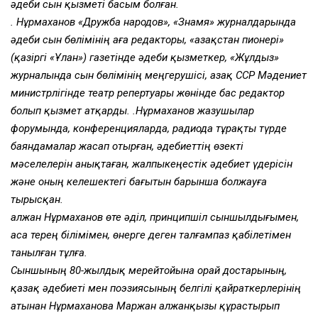
әдеби сын қызметі басым болған.
Қ. Нұрмаханов «Дружба народов», «Знамя» журналдарында
әдеби сын бөлімінің аға редакторы, «Қазақстан пионері»
(қазіргі «Ұлан») газетінде әдеби қызметкер, «Жұлдыз»
журналында сын бөлімінің меңгерушісі, Қазақ ССР Мәдениет
министрлігінде театр репертуары жөнінде бас редактор
болып қызмет атқарды. Қ.Нұрмаханов жазушылар
форумында, конференцияларда, радиода тұрақты түрде
баяндамалар жасап отырған, әдебиеттің өзекті
мәселелерін анықтаған, жалпыкеңестік әдебиет үдерісін
және оның келешектегі бағытын барынша болжауға
тырысқан.
Қалжан Нұрмаханов өте әділ, принципшіл сыншылдығымен,
аса терең білімімен, өнерге деген талғампаз қабілетімен
танылған тұлға.
Сыншының 80-жылдық мерейтойына орай достарының,
қазақ әдебиеті мен поэзиясының белгілі қайраткерлерінің
атынан Нұрмаханова Маржан Қалжанқызы құрастырып