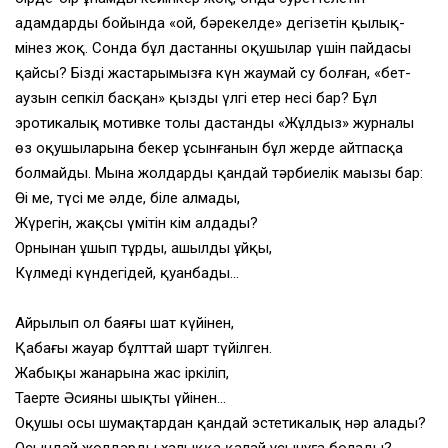
адамдардың бойында «ой, бәрекелде» дегізетін қылық-
мінез жоқ. Сонда бұл дастанның оқушылар үшін пайдасы
қайсы? Біздің жастарымызға күн жаумай су болған, «бет-
аузын сепкіл басқан» қыздың үлгі етер несі бар? Бұл
эротикалық мотивке толы дастанды «Жұлдыз» журналы
өз оқушыларына бекер ұсынғанын бұл жерде айтпасқа
болмайды. Мына жолдардың қандай тәрбиелік маңызы бар:
Өңі ме, түсі ме әлде, біле алмады,
Жүрегін, жақсы үмітін кім алдады?
Орнынан ұшып тұрды, ашылды ұйқы,
Күлмеді күндегідей, қуанбады…
Айрылып ол баяғы шат күйінен,
Қабағы жауар бұлттай шарт түйілген.
Жабыңқы жанарына жас іркіліп,
Таңертең Әсияның шықты үйінен…
Оқушы осы шумақтардан қандай эстетикалық нәр алады?