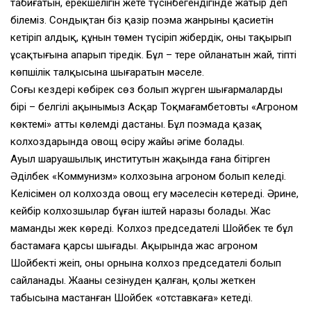
табиғатын, ерекшелігін жете түсінбегендігінде жатыр деп
білеміз. Сондықтан біз қазір поэма жанрының қасиетін
кетіріп алдық, құнын төмен түсіріп жібердік, оны тақырып
ұсақтығына апарып тіредік. Бұл – терең ойланатын жай, тіпті
көпшілік талқысына шығаратын мәселе.
Соңғы кездері көбірек сөз болып жүрген шығармалардың
бірі – белгілі ақынымыз Асқар Тоқмағамбетовтың «Агроном
көктемі» атты көлемді дастаны. Бұл поэмада қазақ
колхоздарында овощ өсіру жайы әңгіме болады.
Ауыл шаруашылық институтын жақында ғана бітірген
Әділбек «Коммунизм» колхозына агроном болып келеді.
Келісімен ол колхозда овощ егу мәселесін көтереді. Әрине,
кейбір колхозшылар бұған іштей наразы болады. Жас
маманды жек көреді. Колхоз председателі Шойбек те бұл
бастамаға қарсы шығады. Ақырында жас агроном
Шойбекті жеңіп, оның орнына колхоз председателі болып
сайланады. Жаңаны сезінуден қалған, қолы жеткен
табысына мастанған Шойбек «отставкаға» кетеді.