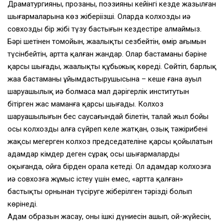
Драматургияның, прозаның, поэзияның кейінгі кезде жазылған
шығармаларына көз жіберіңізші. Оларда колхоздың иә
совхоздың бір жібі түзу бастығын кездестіре алмаймыз.
Бәрі шетінен тоңмойын, жаңалықты сезбейтін, өмір ағымын
түсінбейтін, артта қалған жандар. Олар бастаманың бәріне
қарсы шығады, жаңалықты құбыжық көреді. Сөйтіп, барлық
жаңа бастаманың ұйымдастырушысына – кеше ғана ауыл
шаруашылық иә болмаса мал дәрігерлік институтын
бітірген жас маманға қарсы шығады. Колхоз
шаруашылығын бес саусағындай білетін, талай жыл бойы
осы колхозды алға сүйреп келе жатқан, озық тәжірибені
жақсы меңгерген колхоз председателіне қарсы қойылатын
адамдар кімдер деген сұрақ осы шығармаларды
оқығанда, ойға бірден орала кетеді. Ол адамдар колхозға
иә совхозға жұмыс істеу үшін емес, «артта қалған»
бастықты орнынан түсіруге жіберілген тәрізді болып
көрінеді.
Адам образын жасау, оның ішкі дүниесін ашып, ой-жүйесін,