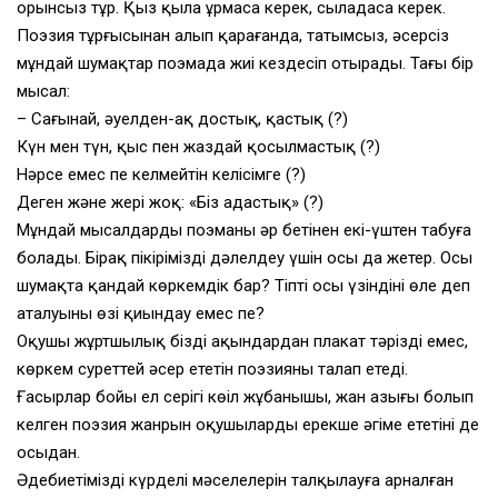
орынсыз тұр. Қыз қылаң ұрмаса керек, сылаңдаса керек.
Поэзия тұрғысынан алып қарағанда, татымсыз, әсерсіз
мұндай шумақтар поэмада жиі кездесіп отырады. Тағы бір
мысал:
– Сағынай, әуелден-ақ достық, қастық (?)
Күн мен түн, қыс пен жаздай қосылмастық (?)
Нәрсе емес пе келмейтін келісімге (?)
Деген және жері жоқ: «Біз адастық» (?)
Мұндай мысалдарды поэманың әр бетінен екі-үштен табуға
болады. Бірақ пікірімізді дәлелдеу үшін осы да жетер. Осы
шумақта қандай көркемдік бар? Тіпті осы үзіндінің өлең деп
аталуының өзі қиындау емес пе?
Оқушы жұртшылық біздің ақындардан плакат тәрізді емес,
көркем суреттей әсер ететін поэзияны талап етеді.
Ғасырлар бойы ел серігі көңіл жұбанышы, жан азығы болып
келген поэзия жанрын оқушылардың ерекше әңгіме ететіні де
осыдан.
Әдебиетіміздің күрделі мәселелерін талқылауға арналған