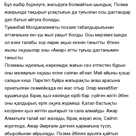
Бұл ешбір бүркеуге, жасыруға болмайтын шындық. Поэма
жанрында тақырып ұсақтығын да туғызған осы дастандар
деп батыл айтуға болады.
Тұманбай Молдағалиевтың поэзия табалдырығынан
аттағанына екі-үш жыл уақыт болды. Осы мерзімнің ішінде
ол өзінің талабы зор лирик ақын екенін танытты. Өткен
жылы оқушылар оның «Ажар» атты тұңғыш дастанымен
танысты.
Поэманың идеялық-көркемдік жағын сөз етпестен бұрын
оның мазмұнын оқушы есіне салған абзал. Май айының қоңыр
салқын кеші. Парктегі бұйра жапырақты ағаш арасына
орнатылған скамейкада екі жас отыр. Олар махаббат
құшағында. Бірақ қыз көңілінде кірбің бар: сүйген жігіті Әбен
оны қалдырып, ертең оқуға жүрмеші. Қатал бастықтың
кесірінен қыз жігітін шығарып та сала алмайды. Ажар
Алматыға талай хат жазады, бірақ жауап жоқ. Сөйтіп
жүргенде, Ажар Әмірғали дегеннің қармағына түсіп,
абыройынан айрылады. Поэма Әбеннің ауылға қайтып