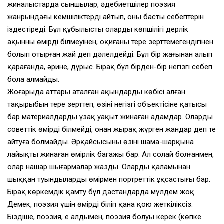
жиналыстарда сыншылар, әдебиетшілер поэзия
жанрындағы кемшіліктерді айтып, оның басты себептерін
іздестіреді. Бұл құбылысты олардың көпшілігі дерлік
ақынның өмірді білмеуінен, оқиғаны терең зерттемегендігінен
болып отырған жай деп дәлелдейді. Бұл бір жағынан алып
қарағанда, әрине, дұрыс. Бірақ бұл бірден-бір негізгі себеп
бола алмайды.
Жоғарыда аттары аталған ақындардың көбісі алған
тақырыбын терең зерттеп, өзінің негізгі объектісіне қатысы
бар материалдарды ұзақ уақыт жинаған адамдар. Оларды
советтік өмірді білмейді, онан жырақ жүрген жандар деп те
айтуға болмайды. Әрқайсысының өзінің шама-шарқына
лайықты жинаған өмірлік багажы бар. Ал солай болғанмен,
олар нашар шығармалар жазды. Олардың қаламынан
шыққан туындылардың өмірмен портреттік ұқсастығы бар.
Бірақ көркемдік қамту бұл дастандарда мүлдем жоқ.
Демек, поэзия үшін өмірді біліп қана қою жеткіліксіз.
Біздіңше, поэзия, ең алдымен, поэзия болуы керек (көпке