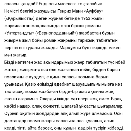
саласы қандай? Енді осы мәселеге тоқталайық.
Немістің белгілі жазушысы Генрих Манн «Ауфбау»
(«Құрылыста») деген журнал бетінде 1953 жылы
жарияланған мақаласында өзінің бірінші романы
«Унтертандты» («Верноподданный») жазбастан бұрын
жиырма жыл бойы роман жанрының тарихын, табиғатын
зерттегені туралы жазады. Марқұмның бұл пікірінде үлкен
мән жатыр.
Біздің көптеген жас ақындарымыз жанр табиғатын түсінбей
жатып, жиырма-отыз өлең жазғаннан кейін, бірден барып
поэзияның ең күрделі, ең қиын саласы поэмаға барып
ұрынады. Қазір өзіміздің әдебиет шаруашылығымызға көз
тастасақ, поэма жазбаған бірде-бір жас ақынның жоқ
екенін аңғарамыз. Олардың ішінде сәттілері жоқ емес. Бірақ
көбісі нашар, олақ сюжетті, шалағай ұйқасты шығармалар.
Сүрініп оқитын жолдардан аяқ алып жүре алмайсыз. Осы
дастандар поэма жанры саласына ала-құлалық алып
келді, тіпті, айта берсек, оның кұнын, қадірін түсіріп жіберді.