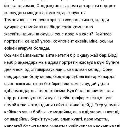
ізін қалдырмақ. Сондықтан шығарма авторының портрет
жасаудағы міндеті әрі үлкен, әрі жауапты.
Тамағынан ішкен асы көрінген «хор қызының», жанды
қуыршақтың майдан шебінде ерлік қимылдар
жасайтындығына оқушы сене қояр ма екен? Кейіпкер
портретінің қандай үлкен компонент екенін, міне, осының
өзінен аңғаруға болады.
Осыған байланысты айта кететін бір оқшау жай бар. Біздің
кейбір ақындарымыз адам портретін жасауда күні бүгінге
дейін ескі әдістің шырмауынан шыға алмай келеді. Соның
салдарынан болу керек, бірқатар сүбелі шығармаларда
сырт пішіні жағынан бір-біріне екі тамшы судай ұқсас
қаһармандарды кездестіреміз. Бұл біздің поэзиямыздың
портрет жасауда осы күнге дейін трафареттен қол үзе
алмай келе жатқандығын айқын дәлелдейді. Егер ұнамды
кейіпкер ұзын бойлы, кең маңдайлы, ашаң өңді, жарқын жүзді,
от шырайлы, бүркіт тұмсық, алып күшті, қара мұртты,
қапсағай болып келсе, ұнамсыз кейіпкерлер қасқыр көзді,