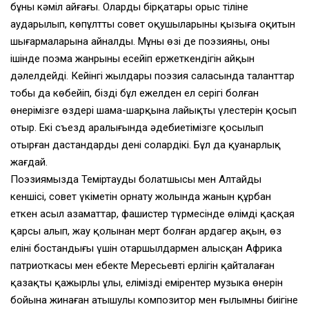
бұның кәміл айғағы. Олардың бірқатары орыс тіліне
аударылып, көпұлтты совет оқушыларының қызыға оқитын
шығармаларына айналды. Мұның өзі де поэзияның, оның
ішінде поэма жанрының есейіп ержеткендігін айқын
дәлелдейді. Кейінгі жылдары поэзия саласында таланттар
тобы да көбейіп, біздің бұл ежелден ел серігі болған
өнерімізге өздері шама-шарқына лайықты үлестерін қосып
отыр. Екі съезд аралығында әдебиетімізге қосылып
отырған дастандардың дені солардікі. Бұл да қуанарлық
жағдай.
Поэзиямызда Теміртаудың болатшысы мен Алтайдың
кеншісі, совет үкіметін орнату жолында жанын құрбан
еткен асыл азаматтар, фашистер түрмесінде өлімді қасқая
қарсы алып, жау қолынан мерт болған ардагер ақын, өз
елінің бостандығы үшін отаршылдармен алысқан Африка
патриоткасы мен еңбекте Мересьевтің ерлігін қайталаған
қазақтың қажырлы ұлы, еліміздің емірентер музыка өнерін
бойына жинаған атышулы композитор мен ғылымның биігіне