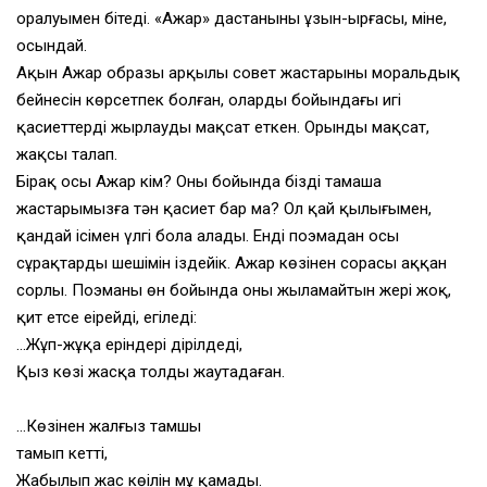
оралуымен бітеді. «Ажар» дастанының ұзын-ырғасы, міне,
осындай.
Ақын Ажар образы арқылы совет жастарының моральдық
бейнесін көрсетпек болған, олардың бойындағы игі
қасиеттерді жырлауды мақсат еткен. Орынды мақсат,
жақсы талап.
Бірақ осы Ажар кім? Оның бойында біздің тамаша
жастарымызға тән қасиет бар ма? Ол қай қылығымен,
қандай ісімен үлгі бола алады. Енді поэмадан осы
сұрақтардың шешімін іздейік. Ажар көзінен сорасы аққан
сорлы. Поэманың өн бойында оның жыламайтын жері жоқ,
қит етсе еңірейді, егіледі:
…Жұп-жұқа еріндері дірілдеді,
Қыз көзі жасқа толды жаутаңдаған.
…Көзінен жалғыз тамшы
тамып кетті,
Жабылып жас көңілін мұң қамады.