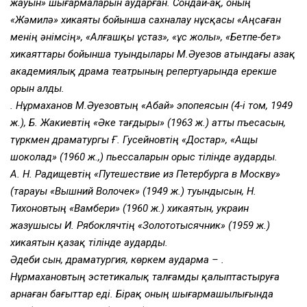
жауын» шығармаларын аударған. Сондай-ақ, оның
«Жәмилә» хикаяты бойынша сахналау нұсқасы «Аңсаған
менің әнiмсің», «Алғашқы ұстаз», «Құс жолы», «Бетпе-бет»
хикаяттары бойынша туындылары М.Әуезов атындағы Қазақ
академиялық драма театрының репертуарында ерекше
орын алды.
Қ. Нұрмаханов М.Әуезовтың «Абай» эпопеясын (4-і том, 1949
ж.), Б. Жакиевтің «Әке тағдыры» (1963 ж.) атты пъесасын,
түркмен драматургы Ғ. Гусейновтің «Достар», «Ащы
шоколад» (1960 ж.,) пьессаларын орыс тілінде аударды.
А. Н. Радищевтің «Путешествие из Петербурга в Москву»
(тарауы «Вышний Волочек» (1949 ж.) туындысын, Н.
Тихоновтың «Вамбери» (1960 ж.) хикаятын, украин
жазушысы И. Рябоклячтің «Золототысячник» (1959 ж.)
хикаятын қазақ тілінде аударды.
Әдеби сын, драматургия, көркем аударма – Қ.
Нұрмахановтың эстетикалық талғамды қалыптастыруға
арнаған бағыттар еді. Бірақ оның шығармашылығында