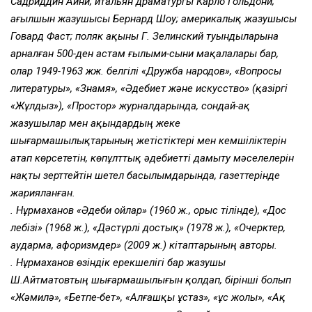
Садриддин Айни; итальян драматургы Карло Гольдони;
ағылшын жазушысы Бернард Шоу; америкалық жазушысы
Говард Фаст; поляк ақыны Г. Зелинский туындыларына
арналған 500-ден астам ғылыми-сыни мақалалары бар,
олар 1949-1963 жж. белгілі «Дружба народов», «Вопросы
литературы», «Знамя», «Әдебиет және искусство» (қазіргі
«Жұлдыз»), «Простор» журналдарында, сондай-ақ
жазушылар мен ақындардың жеке
шығармашылықтарының жетістіктері мен кемшіліктерін
атап көрсететін, көпұлттық әдебиетті дамыту мәселелерін
нақты зерттейтін шетел басылымдарында, газеттерінде
жарияланған.
Қ. Нұрмаханов «Әдеби ойлар» (1960 ж., орыс тілінде), «Дос
лебізі» (1968 ж.), «Дәстүрлі достық» (1978 ж.), «Очерктер,
аударма, афоризмдер» (2009 ж.) кітаптарының авторы.
Қ. Нұрмаханов өзіндік ерекшелігі бар жазушы
Ш.Айтматовтың шығарма­шылығын қолдап, бірінші болып
«Жәмилә», «Бетпе-бет», «Алғашқы ұстаз», «Құс жолы», «Ақ