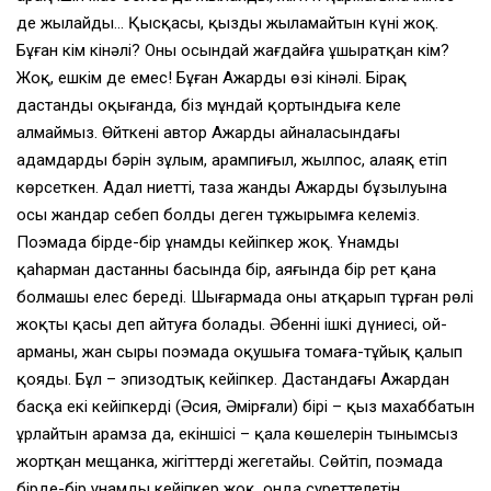
де жылайды… Қысқасы, қыздың жыламайтын күні жоқ.
Бұған кім кінәлі? Оны осындай жағдайға ұшыратқан кім?
Жоқ, ешкім де емес! Бұған Ажардың өзі кінәлі. Бірақ
дастанды оқығанда, біз мұндай қортындыға келе
алмаймыз. Өйткені автор Ажардың айналасындағы
адамдардың бәрін зұлым, арампиғыл, жылпос, алаяқ етіп
көрсеткен. Адал ниетті, таза жанды Ажардың бұзылуына
осы жандар себеп болды деген тұжырымға келеміз.
Поэмада бірде-бір ұнамды кейіпкер жоқ. Ұнамды
қаһарман дастанның басында бір, аяғында бір рет қана
болмашы елес береді. Шығармада оның атқарып тұрған рөлі
жоқтың қасы деп айтуға болады. Әбеннің ішкі дүниесі, ой-
арманы, жан сыры поэмада оқушыға томаға-тұйық қалып
қояды. Бұл – эпизодтық кейіпкер. Дастандағы Ажардан
басқа екі кейіпкердің (Әсия, Әмірғали) бірі – қыз махаббатын
ұрлайтын арамза да, екіншісі – қала көшелерін тынымсыз
жортқан мещанка, жігіттердің жеңгетайы. Сөйтіп, поэмада
бірде-бір ұнамды кейіпкер жоқ, онда суреттелетін