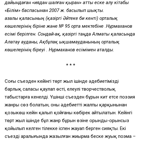
дайындаған «Қиядан шалған қыран» атты еске алу кітабы
«Білім» баспасынан 2007 ж. басылып шықты.
Қазалы қаласының (қазіргі Әйтеке би кенті) орталық
көшелерінің біріне және № 95 орта мектебіне Қ.Нұрмаханов
есімі берілген. Сондай-ақ, қазіргі таңда Алматы қаласында
Алатау ауданы, Ақбұлақ ықшамауданының орталық
көшелерінің біреуі Қ. Нұрмаханов есімімен аталды.
* * *
Соңғы съезден кейінгі төрт жыл ішінде әдебиетіміздің
барлық саласы қаулап өсті, елеулі творчестволық
табыстарға кенелді. Үшінші съезден бұрын кит етсе поэзия
жанры сөз болатын, оның әдебиеттің жалпы қарқынынан
қозыкөш кейін қалып қойғаны көбірек айтылатын. Кейінгі
төрт жыл ішінде бұл жанр бұрын өзіне орынды-орынсыз
қойылып келген тілекке іспен жауап берген сияқты. Екі
съездің аралығында жазылған жиырма беске жуық поэма –