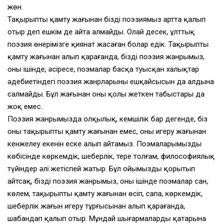
жөн.
Тақырыпты қамту жағынан біздің поэзиямыз артта қалып
отыр деп ешкім де айта алмайды. Олай десек, ұлттық
поэзия өнерімізге қиянат жасаған болар едік. Тақырыпты
қамту жағынан алып қарағанда, біздің поэзия жанрымыз,
оның ішінде, әсіресе, поэмалар басқа туысқан халықтар
әдебиетіндегі поэзия жанрларының ешқайсысын да алдына
салмайды. Бұл жағынан оның қолы жеткен табыстары да
жоқ емес.
Поэзия жанрымызда олқылық, кемшілік бар дегенде, біз
оның тақырыпты қамту жағынан емес, оны игеру жағынан
кенжелеу екенін еске алып айтамыз. Поэмаларымыздың
көбісінде көркемдік, шеберлік, терең толғам, философиялық
түйіндер әлі жетіспей жатыр. Бұл ойымызды қорытып
айтсақ, біздің поэзия жанрымыз, оның ішінде поэмалар сан,
көлем, тақырыпты қамту жағынан өсіп, сапа, көркемдік,
шеберлік жағын игеру тұрғысынан алып қарағанда,
шабандап қалып отыр. Мұндай шығармалардың қатарына