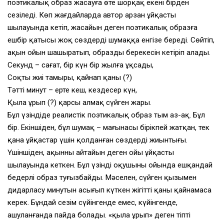
поэтикалық образ жасауға өте шорқақ екені бірден
сезіледі. Көп жағдайларда автор арзан ұйқастың
шылауында кетіп, жасайын деген поэтикалық образға
ешбір қатысы жоқ сөздерді шумаққа енгізе береді. Сөйтіп,
ақын ойын шашыратып, образдың берекесін кетіріп алады.
Секунд – сағат, бір күн бір жылға ұқсады,
Соқты жиі тамыры, қайнап қаны (?)
Тәтті минут – ертең кеш, кездесер күн,
Қылаң ұрып (?) қарсы алмақ сүйген жары.
Бұл үзіндіде реалистік поэтикалық образ тым аз-ақ. Бұл
бір. Екіншіден, бұл шумақ – мағынасы бірікпей жатқан, тек
қана ұйқастар үшін қолданған сөздердің жиынтығы.
Үшіншіден, ақынның айтайын деген ойы ұйқастың
шылауында кеткен. Бұл үзінді оқушының ойында ешқандай
бедерлі образ туғызбайды. Мәселен, сүйген қызымен
дидарласу минутын асығып күткен жігіттің қаны қайнамаса
керек. Бұндай сезім сүйінгенде емес, күйінгенде,
ашуланғанда пайда болады. «қылаң ұрып» деген тіпті